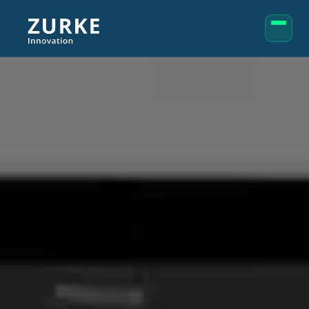
Serviços
POPULAR
Desenvolvimento de Sites
Landing Pages
Tráfego Orgânico
Tráfego Pago
Marketplace Ads