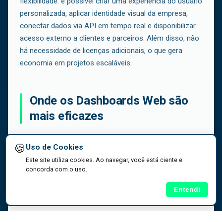
flexibilidade: é possível criar uma experiência do usuário
personalizada, aplicar identidade visual da empresa,
conectar dados via API em tempo real e disponibilizar
acesso externo a clientes e parceiros. Além disso, não
há necessidade de licenças adicionais, o que gera
economia em projetos escaláveis.
Onde os Dashboards Web são
mais eficazes
Dashboards web são ideais quando há necessidade de
🍪
Uso de Cookies
compartilhar informações com público externo —
Este site utiliza cookies. Ao navegar, você está ciente e
como clientes, representantes, fornecedores ou
concorda com o uso.
parceiros estratégicos. São muito usados em portais
de autoatendimento, indicadores públicos de
Entendi
sustentabilidade (ESG), monitoramento de projetos
para investidores e até para exibição de dados em