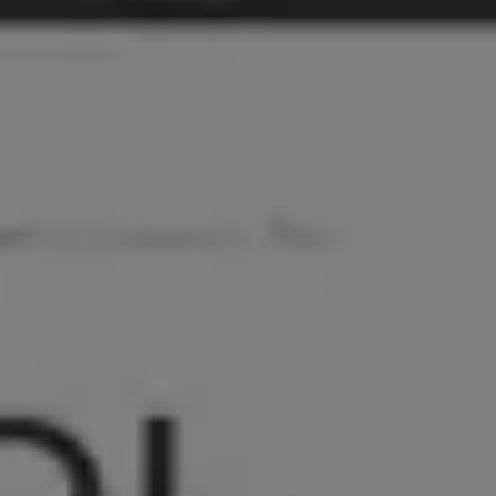
Blog
NOVO
Soluções
NOVO
Sobre
Contato
Falar com Especialista
Resposta garantida em 5 minutos